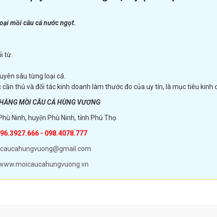
oại mồi câu cá nước ngọt.
i từ.
uyên sâu từng loại cá.
c cần thủ và đối tác kinh doanh làm thước đo của uy tín, là mục tiêu kinh
 HÀNG MỒI CÂU CÁ HÙNG VƯƠNG
Phù Ninh, huyện Phù Ninh, tỉnh Phú Thọ
96.3927.666 - 098.4078.777
caucahungvuong@gmail.com
www.moicaucahungvuong.vn