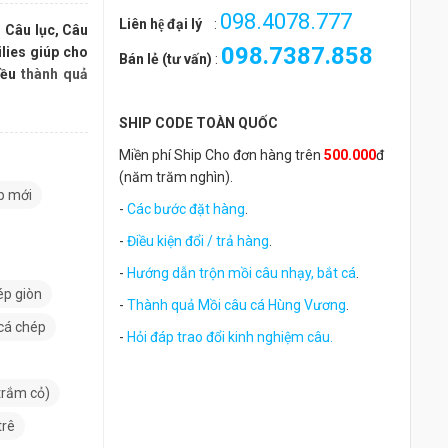
098.4078.777
Liên hệ đại lý
:
o Câu lục, Câu
098.7387.858
oilies giúp cho
Bán lẻ (tư vấn)
:
iều
thành quả
SHIP CODE TOÀN QUỐC
Miền phí Ship Cho đơn hàng trên
500.000
đ
(năm trăm nghìn).
p mới
-
Các bước đặt hàng
.
-
Điều kiện đổi / trả hàng
.
-
Hướng dẫn trộn mồi câu nhạy, bắt cá
.
ép giòn
-
Thành quả Mồi câu cá Hùng Vương
.
cá chép
-
Hỏi đáp trao đổi kinh nghiệm câu.
trắm cỏ)
trê