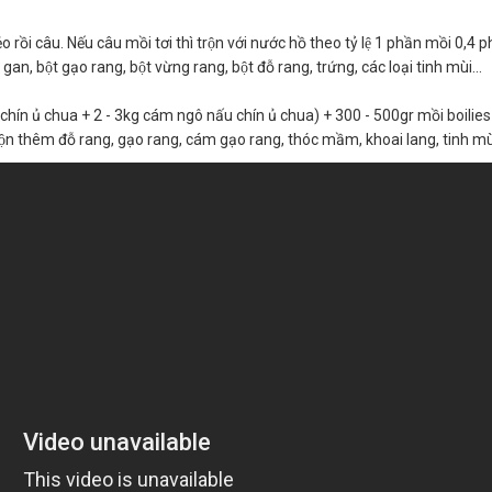
̉o rồi câu. Nếu câu mồi tơi thì trộn với nước hồ theo tỷ lệ 1 phần mồi 0,4 
 gan, bột gạo rang, bột vừng rang, bột đỗ rang, trứng, các loại tinh mùi…
 chín ủ chua + 2 - 3kg cám ngô nấu chín ủ chua) + 300 - 500gr mồi boilies 
ể trộn thêm đỗ rang, gạo rang, cám gạo rang, thóc mầm, khoai lang, tinh mù