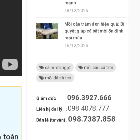
mạnh
18/12/2025
Mồi câu trắm đen hiệu quả: Bí
quyết giúp cá bắt mồi ổn định
mọi mùa
15/12/2025
cá nước ngọt
mồi câu cá trôi
mồi đặc trị cá
096.3927.666
Giám đốc
:
098.4078.777
Liên hệ đại lý
:
098.7387.858
Bán lẻ (tư vấn)
:
n toàn