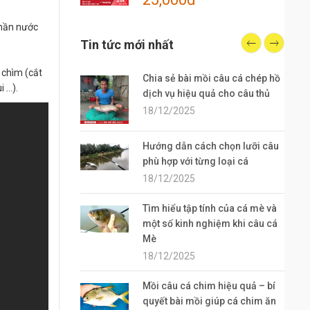
phần nước
Tin tức mới nhất
chìm (cắt
Chia sẻ bài mồi câu cá chép hồ
i …).
dịch vụ hiệu quả cho câu thủ
18/12/2025
Hướng dẫn cách chọn lưỡi câu
phù hợp với từng loại cá
18/12/2025
Tìm hiểu tập tính của cá mè và
một số kinh nghiệm khi câu cá
Mè
18/12/2025
Mồi câu cá chim hiệu quả – bí
quyết bài mồi giúp cá chim ăn