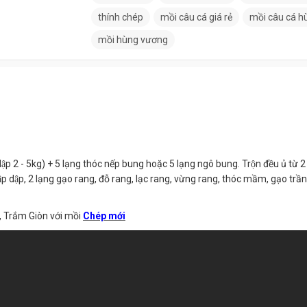
thính chép
mồi câu cá giá rẻ
mồi câu cá 
mồi hùng vương
̣p 2 - 5kg) + 5 lạng thóc nếp bung hoặc 5 lạng ngô bung. Trộn đều ủ từ 2 -
p dập, 2 lạng gạo rang, đỗ rang, lạc rang, vừng rang, thóc mầm, gạo trầ
, Trắm Giòn với mồi
Chép mới