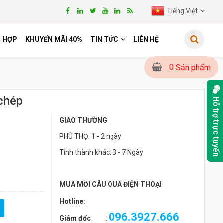
Tiếng Việt
G HỢP
KHUYẾN MÃI 40%
TIN TỨC
LIÊN HỆ
0
Sản phẩm
 chép
Hỗ trợ trực tuyến
GIAO THƯỜNG
PHÚ THỌ: 1 - 2 ngày
Tỉnh thành khác: 3 - 7 Ngày
MUA MỒI CÂU QUA ĐIỆN THOẠI
Hotline:
096.3927.666
Giám đốc
: