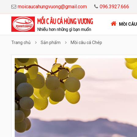
moicaucahungvuong@gmail.com
096.3927.666
MỒI CÂU
Trang chủ
Sản phẩm
Mồi câu cá Chép