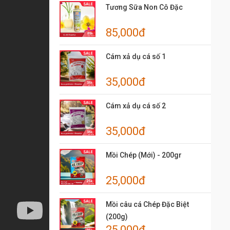
Tương Sữa Non Cô Đặc
85,000đ
Cám xả dụ cá số 1
35,000đ
Cám xả dụ cá số 2
35,000đ
Mồi Chép (Mới) - 200gr
25,000đ
Mồi câu cá Chép Đặc Biệt
(200g)
25,000đ