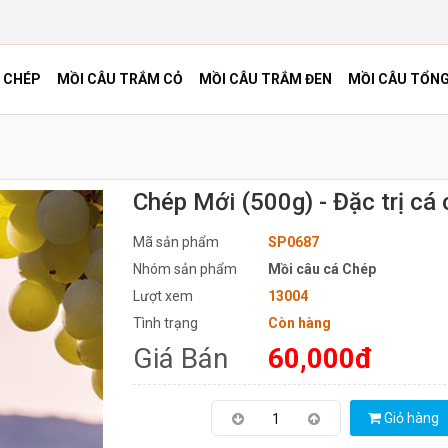
 CHÉP
MỒI CÂU TRẮM CỎ
MỒI CÂU TRẮM ĐEN
MỒI CÂU TỔN
Chép Mới (500g) - Đặc trị cá
Mã sản phẩm
SP0687
Nhóm sản phẩm
Mồi câu cá Chép
Lượt xem
13004
Tình trạng
Còn hàng
Giá Bán
60,000đ
Giỏ hàng