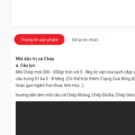
Thông tin sản phẩm
Để lại tin nhắn
Mồi đặc trị cá Chép.
a. Câu lục:
Mồi Chép mới 200 - 500gr trộn với 3 - 8kg ốc vặn rửa sạch (đập dâ
câu trong 01 ka 5 - 8 tiếng. (Có thể trộn thêm 2 lạng Cua đồng đậ
hoặc gạo ngâm hơi chua, tinh mùi…).
Hướng dẫn làm mồi câu cá Chép Khủng, Chép Bà Bà, Chép Giòn