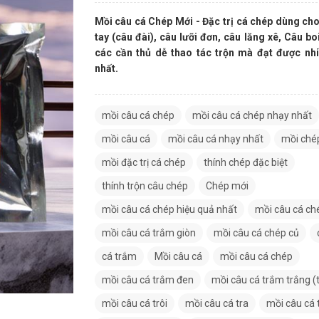
Mồi câu cá Chép Mới
- Đặc trị cá chép dùng ch
tay (câu đài), câu lưỡi đơn, câu lăng xê, Câu b
các cần thủ dễ thao tác trộn mà đạt được nh
nhất.
mồi câu cá chép
mồi câu cá chép nhạy nhất
mồi câu cá
mồi câu cá nhạy nhất
mồi ché
mồi đặc trị cá chép
thính chép đặc biệt
thính trộn câu chép
Chép mới
mồi câu cá chép hiệu quả nhất
mồi câu cá ch
mồi câu cá trắm giòn
mồi câu cá chép củ
cá trắm
Mồi câu cá
mồi câu cá chép
mồi câu cá trắm đen
mồi câu cá trắm trắng (
mồi câu cá trôi
mồi câu cá tra
mồi câu cá 