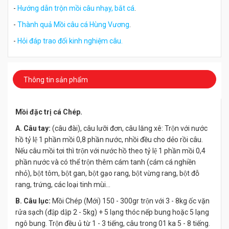
-
Hướng dẫn trộn mồi câu nhạy, bắt cá
.
-
Thành quả Mồi câu cá Hùng Vương
.
-
Hỏi đáp trao đổi kinh nghiệm câu.
Thông tin sản phẩm
Mồi đặc trị cá Chép.
A. Câu tay:
(câu đài), câu lưỡi đơn, câu lăng xê: Trộn với nước
hồ tỷ lệ 1 phần mồi 0,8 phần nước, nhồi đều cho dẻo rồi câu.
Nếu câu mồi tơi thì trộn với nước hồ theo tỷ lệ 1 phần mồi 0,4
phần nước và có thể trộn thêm cám tanh (cám cá nghiền
nhỏ), bột tôm, bột gan, bột gạo rang, bột vừng rang, bột đỗ
rang, trứng, các loại tinh mùi…
B. Câu lục:
Mồi Chép (Mới) 150 - 300gr trộn với 3 - 8kg ốc vặn
rửa sạch (đập dập 2 - 5kg) + 5 lạng thóc nếp bung hoặc 5 lạng
ngô bung. Trộn đều ủ từ 1 - 3 tiếng, câu trong 01 ka 5 - 8 tiếng.