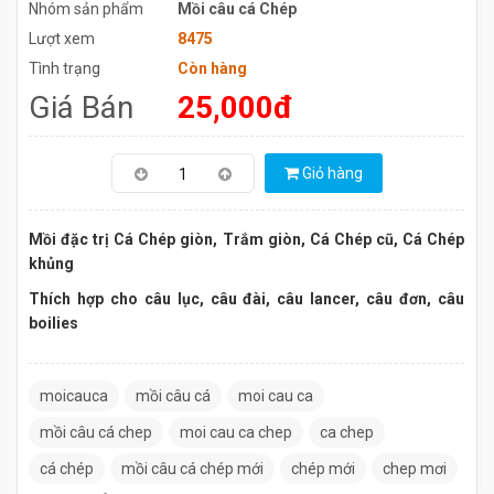
Nhóm sản phẩm
Mồi câu cá Chép
Lượt xem
8475
Tình trạng
Còn hàng
Giá Bán
25,000đ
Giỏ hàng
Mồi đặc trị Cá Chép giòn, Trắm giòn, Cá Chép cũ, Cá Chép
khủng
Thích hợp cho câu lục, câu đài, câu lancer, câu đơn, câu
boilies
moicauca
mồi câu cá
moi cau ca
mồi câu cá chep
moi cau ca chep
ca chep
cá chép
mồi câu cá chép mới
chép mới
chep mơi