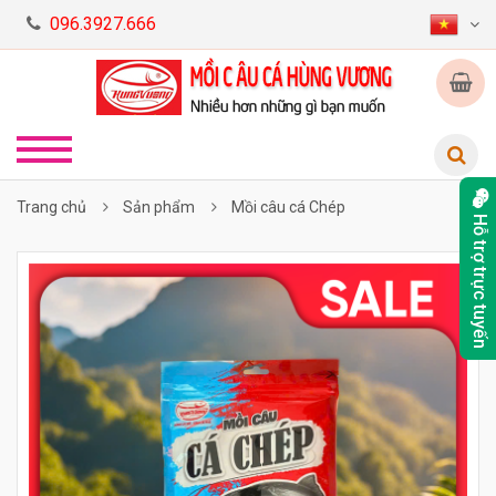
096.3927.666
Trang chủ
Sản phẩm
Mồi câu cá Chép
Hỗ trợ trực tuyến