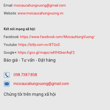
Email:
moicaucahungvuong@gmail.com
Website:
www.moicaucahungvuong.vn
Kết nối mạng xã hội:
Facebook:
https://www.facebook.com/MoicauHungVuong/
Youtube:
https://bitly.com.vn/8TGoS
Google+:
https://goo.gl/maps/wKfHGkwrAqF2
Báo giá - Tư vấn - Đặt hàng
098.7387.858
moicaucahungvuong@gmail.com
Chúng tôi trên mạng xã hội