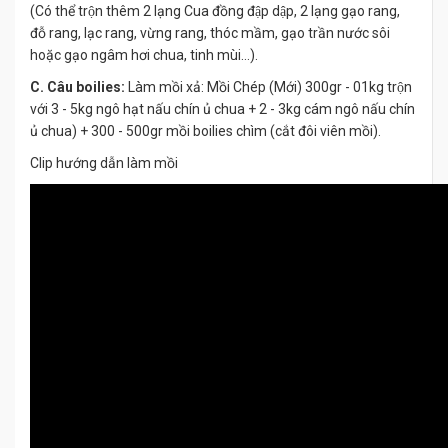
(Có thể trộn thêm 2 lạng Cua đồng đập dập, 2 lạng gạo rang,
đỗ rang, lạc rang, vừng rang, thóc mầm, gạo trần nước sôi
hoặc gạo ngâm hơi chua, tinh mùi…).
C. Câu boilies:
Làm mồi xả: Mồi Chép (Mới) 300gr - 01kg trộn
với 3 - 5kg ngô hạt nấu chín ủ chua + 2 - 3kg cám ngô nấu chín
ủ chua) + 300 - 500gr mồi boilies chìm (cắt đôi viên mồi).
Clip hướng dẫn làm mồi