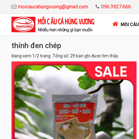
moicaucahungvuong@gmail.com
096.3927.666
MỒI CÂU
thính đen chép
Đang xem 1/2 trang. Tổng số: 29 bản ghi được tìm thấy.