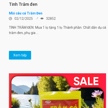
Tinh Trắm đen
Mồi câu cá Trắm Đen
02/12/2025
32852
TINH TRẮM ĐEN: Mua 1 lọ tặng 1 lọ Thành phần: Chất dẫn dụ cá
trắm đen, phụ gia ...
Xem tiếp