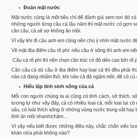
Đoán mặt nước
Mặt nước cũng là một tiêu chí để đánh giá xem nơi đó c
những người từng câu cá lâu năm thì mặt nước có gợn s
cần câu, cá sẽ sợ không ăn mồi.
Vì vậy khi đi câu anh em cũng nên chú ý nhìn mặt nước đ
Về mặt địa điểm câu
rô phi
: nếu câu ở sông thì
anh em
nên
Câu cá rô phi thì nên chọn cần trúc có độ dẻo cao bởi rô 
Cần câu cá dù câu ở địa điểm hay loại cá thì đều phải th
nào cá đang nhấm thử, khi nào cá đã ngậm mồi, để có cú 
Hiểu tập tính sinh sống của cá
Mỗi con người chúng ta ai cũng có tính cách, sở thích, s
tương tự như vậy đấy, cá có nhiều loại cá, mỗi loại lại c
sâu, có loài thích sống ở những vùng nước trong vắt hay bùn
tính ăn mồi nhanh/chậm…
Vì vậy nếu biết được những điều này, chắc chắn việc lự
khăn nữa phải không nào?