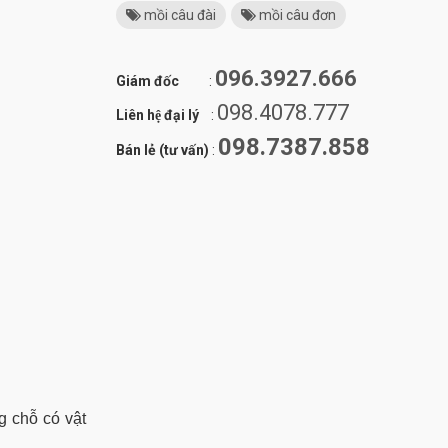
mồi câu đài
mồi câu đơn
096.3927.666
Giám đốc
:
098.4078.777
Liên hệ đại lý
:
098.7387.858
Bán lẻ (tư vấn)
:
g chỗ có vật