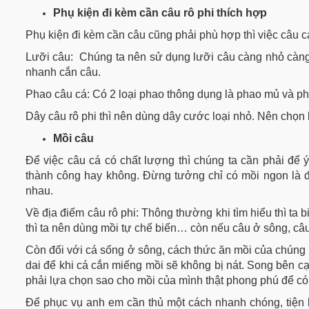
Phụ kiện đi kèm cần câu
rô phi
thích hợp
Phụ kiện đi kèm cần câu cũng phải phù hợp thì việc câu 
Lưỡi câu: Chúng ta nên sử dụng lưỡi câu càng nhỏ càng 
nhanh cắn câu.
Phao câu cá: Có 2 loại phao thông dụng là phao mủ và ph
Dây câu rô phi thì nên dùng dây cước loại nhỏ. Nên chọn 
Mồi câu
Để việc câu cá có chất lượng thì chúng ta cần phải để ý
thành công hay không. Đừng tưởng chỉ có mồi ngon là đ
nhau.
Về địa điểm câu rô phi: Thông thường khi tìm hiểu thì ta 
thì ta nên dùng mồi tự chế biến… còn nếu câu ở sông, câu 
Còn đối với cá sống ở sông, cách thức ăn mồi của chúng l
dai để khi cá cắn miếng mồi sẽ không bị nát. Song bên cạ
phải lựa chọn sao cho mồi của mình thật phong phú để có
Để phục vụ anh em cần thủ một cách nhanh chóng, tiện