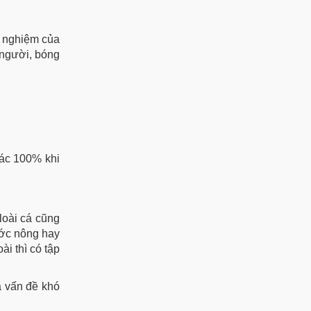
h nghiệm của
 người, bóng
xác 100% khi
loài cá cũng
nước nông hay
ài thì có tập
à vấn đề khó