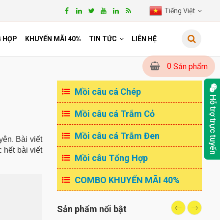
Tiếng Việt
G HỢP
KHUYẾN MÃI 40%
TIN TỨC
LIÊN HỆ
0
Sản phẩm
Mồi câu cá Chép
Hỗ trợ trực tuyến
Mồi câu cá Trắm Cỏ
Mồi câu cá Trắm Đen
ên. Bài viết
hết bài viết
Mồi câu Tổng Hợp
COMBO KHUYẾN MÃI 40%
Sản phẩm nổi bật