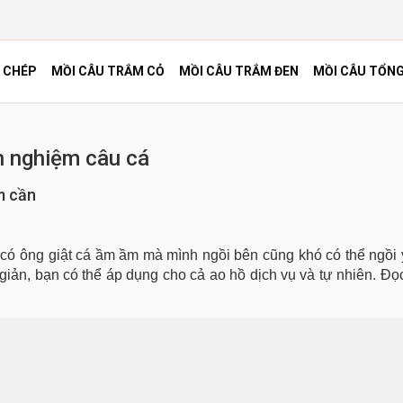
 CHÉP
MỒI CÂU TRẮM CỎ
MỒI CÂU TRẮM ĐEN
MỒI CÂU TỔN
h nghiệm câu cá
m cần
ó ông giật cá ầm ầm mà mình ngồi bên cũng khó có thể ngồi y
iản, bạn có thể áp dụng cho cả ao hồ dịch vụ và tự nhiên. Đọc 