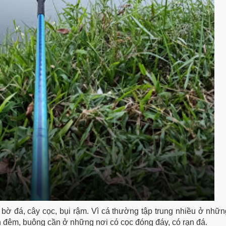
bờ đá, cây cọc, bụi rậm. Vì cá thường tập trung nhiều ở nhữn
n đêm, buông cần ở những nơi có cọc đóng đáy, có rạn đá.