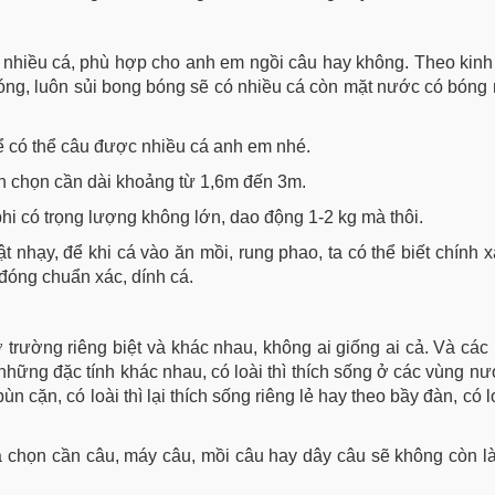
ó nhiều cá, phù hợp cho anh em ngồi câu hay không. Theo kin
óng, luôn sủi bong bóng sẽ có nhiều cá còn mặt nước có bóng
ể có thể câu được nhiều cá anh em nhé.
 chọn cần dài khoảng từ 1,6m đến 3m.
phi có trọng lượng không lớn, dao động 1-2 kg mà thôi.
ật nhạy, để khi cá vào ăn mồi, rung phao, ta có thể biết chính 
đóng chuẩn xác, dính cá.
ở trường riêng biệt và khác nhau, không ai giống ai cả. Và các 
ó những đặc tính khác nhau, có loài thì thích sống ở các vùng 
 cặn, có loài thì lại thích sống riêng lẻ hay theo bầy đàn, có lo
a chọn cần câu, máy câu, mồi câu hay dây câu sẽ không còn l