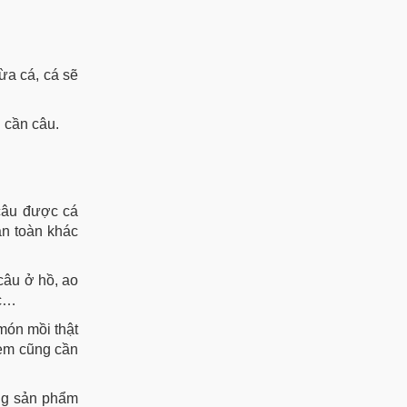
ừa cá, cá sẽ
n cần câu.
 câu được cá
àn toàn khác
 câu ở hồ, ao
ốc…
món mồi thật
 em cũng cần
ững sản phẩm