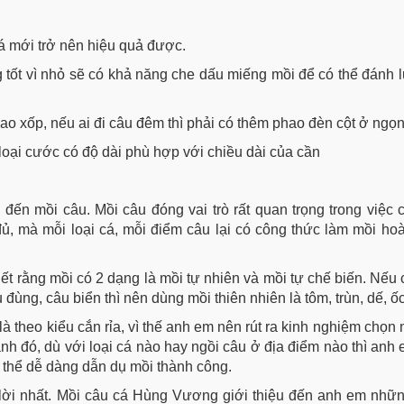
cá mới trở nên hiệu quả được.
tốt vì nhỏ sẽ có khả năng che dấu miếng mồi để có thể đánh l
ao xốp, nếu ai đi câu đêm thì phải có thêm phao đèn cột ở ngọ
loại cước có độ dài phù hợp với chiều dài của cần
 đến mồi câu. Mồi câu đóng vai trò rất quan trọng trong việc
ủ, mà mỗi loại cá, mỗi điểm câu lại có công thức làm mồi ho
biết rằng mồi có 2 dạng là mồi tự nhiên và mồi tự chế biến. Nếu
đùng, câu biển thì nên dùng mồi thiên nhiên là tôm, trùn, dế, 
à theo kiểu cắn rỉa, vì thế anh em nên rút ra kinh nghiệm chọn 
nh đó, dù với loại cá nào hay ngồi câu ở địa điểm nào thì anh
 thể dễ dàng dẫn dụ mồi thành công.
 lời nhất. Mồi câu cá Hùng Vương giới thiệu đến anh em nh