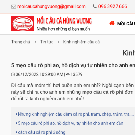
moicaucahungvuong@gmail.com
096.3927.666
MỒI CÂU
Trang chủ
Tin tức
Kinh nghiệm câu cá
Kin
5 mẹo câu rô phi ao, hồ dịch vụ tự nhiên cho anh e
06/12/2022 10:29:00 AM |
13579
Đi câu mà móm thì hơi buồn anh em nhỉ? Ngồi cạnh bên c
này sẽ chỉ ra cho anh em những
mẹo câu cá rô phi
đơn g
để rút ra kinh nghiệm anh em nhé!
Những kinh nghiệm câu đêm cá rô phi, trắm, chép, trắm, tra,....
5 mẹo câu rô phi ao, hồ dịch vụ tự nhiên cho anh em cần
cách câu cá rô phi ở sông