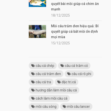
quyết bài mồi giúp cá chim ăn
mạnh
18/12/2025
Mồi câu trắm đen hiệu quả: Bí
quyết giúp cá bắt mồi ổn định
mọi mùa
15/12/2025
câu cá chép
câu cá trắm cỏ
câu cá trắm đen
câu cá rô phi
câu cá tra
đặc trị cá
hướng dẫn làm mồi câu cá
cách làm mồi câu cá
mồi câu sông
mồi câu lancer