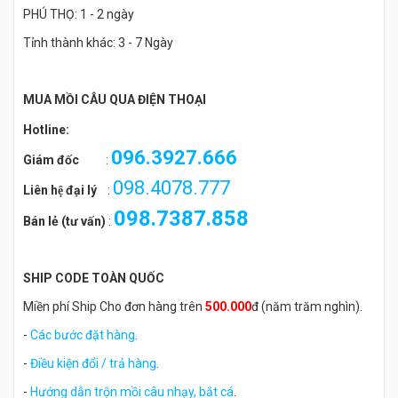
PHÚ THỌ: 1 - 2 ngày
Tỉnh thành khác: 3 - 7 Ngày
MUA MỒI CÂU QUA ĐIỆN THOẠI
Hotline:
096.3927.666
Giám đốc
:
098.4078.777
Liên hệ đại lý
:
098.7387.858
Bán lẻ (tư vấn)
:
SHIP CODE TOÀN QUỐC
Miền phí Ship Cho đơn hàng trên
500.000
đ (năm trăm nghìn).
-
Các bước đặt hàng
.
-
Điều kiện đổi / trả hàng
.
-
Hướng dẫn trộn mồi câu nhạy, bắt cá
.