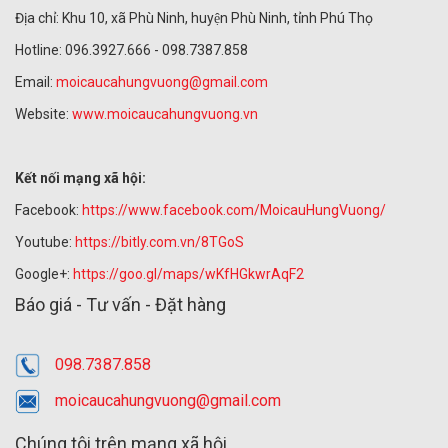
Địa chỉ: Khu 10, xã Phù Ninh, huyện Phù Ninh, tỉnh Phú Thọ
Hotline: 096.3927.666 - 098.7387.858
Email:
moicaucahungvuong@gmail.com
Website:
www.moicaucahungvuong.vn
Kết nối mạng xã hội:
Facebook:
https://www.facebook.com/MoicauHungVuong/
Youtube:
https://bitly.com.vn/8TGoS
Google+:
https://goo.gl/maps/wKfHGkwrAqF2
Báo giá - Tư vấn - Đặt hàng
098.7387.858
moicaucahungvuong@gmail.com
Chúng tôi trên mạng xã hội