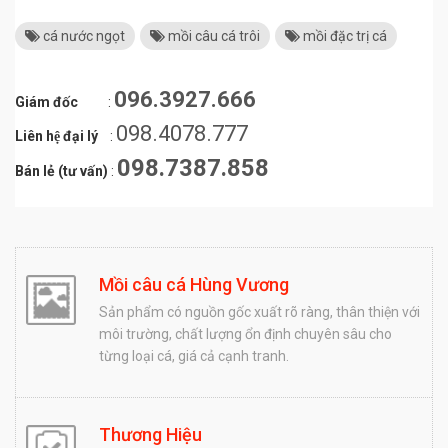
cá nước ngọt
mồi câu cá trôi
mồi đặc trị cá
096.3927.666
Giám đốc
:
098.4078.777
Liên hệ đại lý
:
098.7387.858
Bán lẻ (tư vấn)
:
Mồi câu cá Hùng Vương
Sản phẩm có nguồn gốc xuất rõ ràng, thân thiện với
môi trường, chất lượng ổn định chuyên sâu cho
từng loại cá, giá cả cạnh tranh.
Thương Hiệu